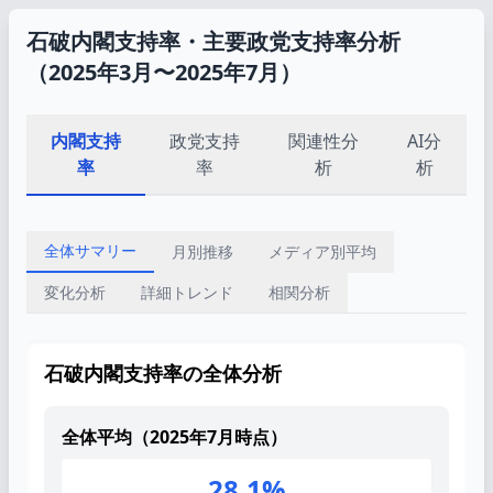
石破内閣支持率・主要政党支持率分析
（2025年3月〜2025年7月）
内閣支持
政党支持
関連性分
AI分
率
率
析
析
全体サマリー
月別推移
メディア別平均
変化分析
詳細トレンド
相関分析
石破内閣支持率の全体分析
全体平均（2025年7月時点）
28.1%