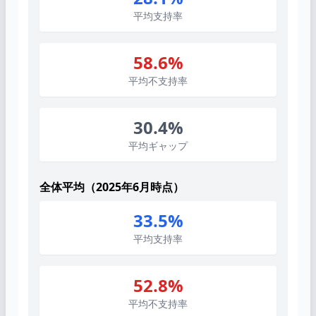
平均支持率
58.6%
平均不支持率
30.4%
平均ギャップ
全体平均（2025年6月時点）
33.5%
平均支持率
52.8%
平均不支持率